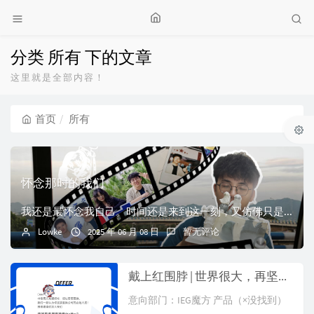
分类 所有 下的文章
这里就是全部内容！
首页
所有
怀念那时的我们
我还是最怀念我自己。时间还是来到这一刻，又仿佛只是过去无数次的重复。其实我知道，是某一天不再打开的电视频道，是某一刻不再聊天的网友。其实我理解，写下「I ...
Lowke
2025 年 06 月 08 日
暂无评论
戴上红围脖 | 世界很大，再坚持一下
意向部门：IEG魔方 产品（×没找到）