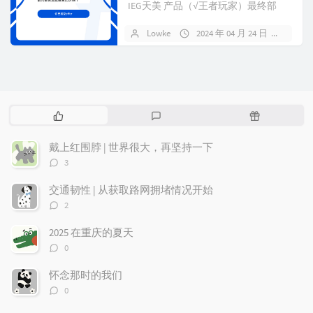
IEG天美 产品（√王者玩家）最终部
门：PCG 产品（游戏相关）鹅...
Lowke
2024 年 04 月 24 日
3 条
热
最
随
门
新
机
文
评
文
戴上红围脖 | 世界很大，再坚持一下
章
论
章
评
3
论
数：
交通韧性 | 从获取路网拥堵情况开始
评
2
论
数：
2025 在重庆的夏天
评
0
论
数：
怀念那时的我们
评
0
论
数：