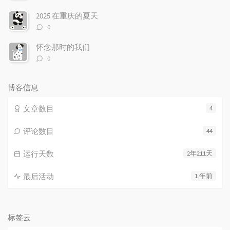
论
数：
2025 在重庆的夏天
评
0
论
数：
怀念那时的我们
评
0
论
数：
博客信息
文章数目
4
评论数目
44
运行天数
2年211天
最后活动
1 年前
标签云