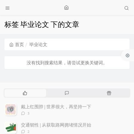
标签 毕业论文 下的文章
首页
毕业论文
没有找到搜索结果，请尝试更换关键词。
热
最
随
门
新
机
文
评
文
戴上红围脖 | 世界很大，再坚持一下
章
论
章
评
3
论
数：
交通韧性 | 从获取路网拥堵情况开始
评
2